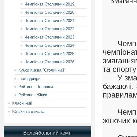
Змаганн
Чемпіонат Столичний 2019
Чемпіонат Столичний 2020
Чемпіонат Столичний 2021
Чемпіонат Столичний 2022
Чемпіонат Столичний 2023
Чемпі
Чемпіонат Столичний 2024
чемпіона
Чемпіонат Столичний 2025
змагання
Чемпіонат Столичний 2026
та спорт
Кубок Києва "Столичний"
У зма
Інші турніри
бажаючі.
Рейтинг - Чоловіки
правилам
Рейтинг - Жінки
Класичний
Чемпі
Юнаки та дівчата
жіночих к
Волейбольний кемп