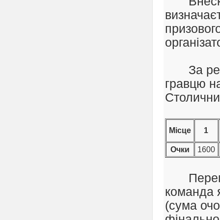
Внеск
визначає
призовог
організат
За ре
гравцю н
Столични
Місце
1
Очки
1600
Пере
команда 
(сума очо
фінальном