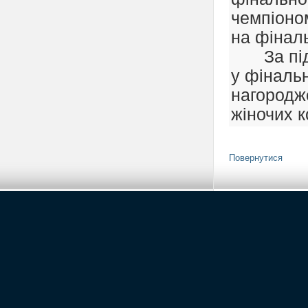
чемпіоно
на фіналь
За пі
у фінальн
нагородж
жіночих 
Повернутися