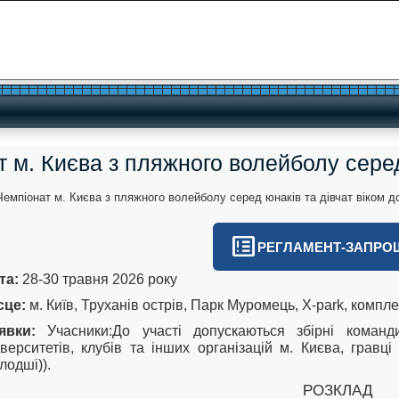
 м. Києва з пляжного волейболу серед 
breaking_news
РЕГЛАМЕНТ-ЗАПРО
та:
28-30 травня 2026 року
сце:
м. Київ, Труханів острів, Парк Муромець, X-park, комп
аявки:
Учасники:До участі допускаються збірні кома
іверситетів, клубів та інших організацій м. Києва, гравц
лодші)).
РОЗКЛАД