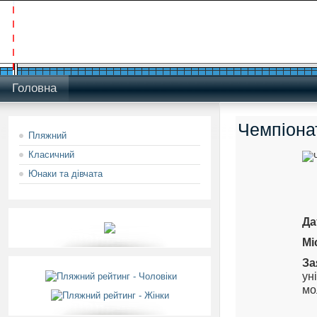
Головна
Чемпіонат
Пляжний
Класичний
Юнаки та дівчата
Да
Мі
З
ун
мо